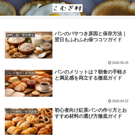
パンのパサつき原因と保存方法｜
材料・粉・置き換え
翌日もふわふわ保つコツガイド
2026.05.25
パンのメリットは？朝食の手軽さ
パンの魅力・豆知識
と満足感を両立する徹底ガイド
2026.04.22
初心者向け紅茶パンの作り方とお
パンの種類・名前図鑑
すすめ材料の選び方徹底ガイド