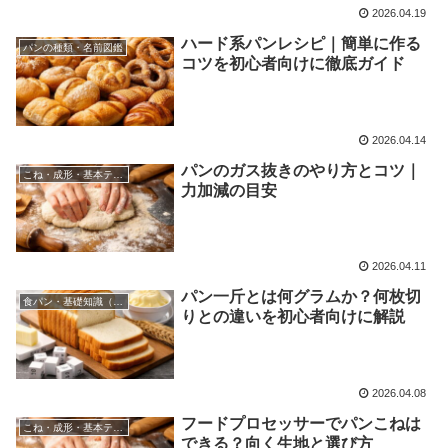
2026.04.19
ハード系パンレシピ｜簡単に作る
パンの種類・名前図鑑
コツを初心者向けに徹底ガイド
2026.04.14
パンのガス抜きのやり方とコツ｜
こね・成形・基本テクニック
力加減の目安
2026.04.11
パン一斤とは何グラムか？何枚切
食パン・基礎知識（量・サイズ・カロリー）
りとの違いを初心者向けに解説
2026.04.08
フードプロセッサーでパンこねは
こね・成形・基本テクニック
できる？向く生地と選び方