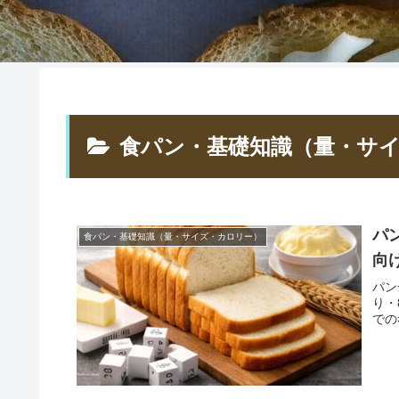
食パン・基礎知識（量・サ
パ
食パン・基礎知識（量・サイズ・カロリー）
向
パン
り・
での