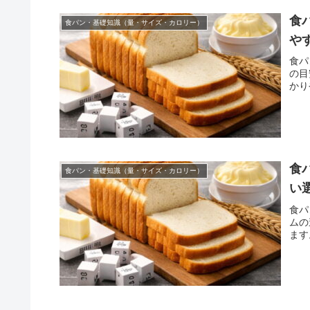
食
食パン・基礎知識（量・サイズ・カロリー）
や
食パ
の目
かり
食
食パン・基礎知識（量・サイズ・カロリー）
い
食パ
ムの
ます