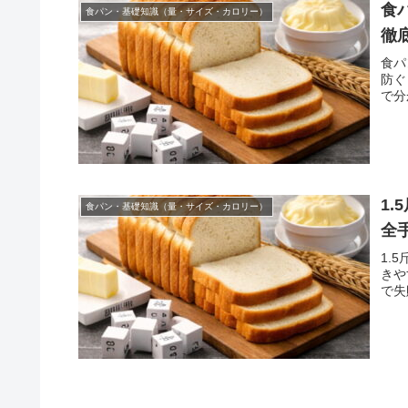
食
食パン・基礎知識（量・サイズ・カロリー）
徹
食パ
防ぐ
で分
1
食パン・基礎知識（量・サイズ・カロリー）
全
1.
きや
で失