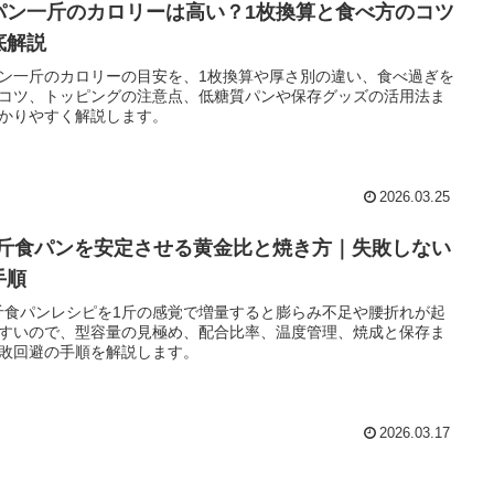
パン一斤のカロリーは高い？1枚換算と食べ方のコツ
底解説
ン一斤のカロリーの目安を、1枚換算や厚さ別の違い、食べ過ぎを
コツ、トッピングの注意点、低糖質パンや保存グッズの活用法ま
かりやすく解説します。
2026.03.25
.5斤食パンを安定させる黄金比と焼き方｜失敗しない
手順
5斤食パンレシピを1斤の感覚で増量すると膨らみ不足や腰折れが起
すいので、型容量の見極め、配合比率、温度管理、焼成と保存ま
敗回避の手順を解説します。
2026.03.17