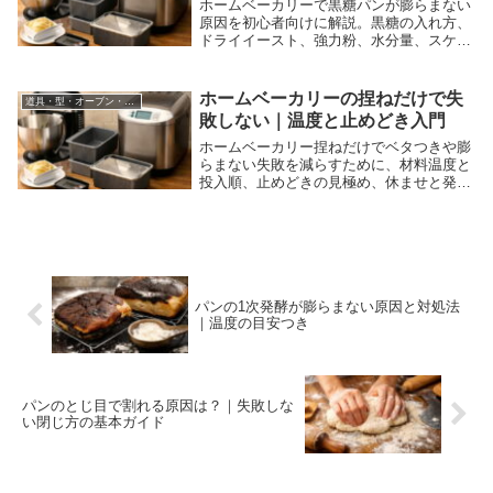
ホームベーカリーで黒糖パンが膨らまない
原因を初心者向けに解説。黒糖の入れ方、
ドライイースト、強力粉、水分量、スケー
ルを使った計量、ふわふわに焼くコツまで
分かりやすく紹介します。
ホームベーカリーの捏ねだけで失
道具・型・オーブン・ホームベーカリー
敗しない｜温度と止めどき入門
ホームベーカリー捏ねだけでベタつきや膨
らまない失敗を減らすために、材料温度と
投入順、止めどきの見極め、休ませと発酵
管理、温度計とスケールの活用まで解説し
ます。
パンの1次発酵が膨らまない原因と対処法
｜温度の目安つき
パンのとじ目で割れる原因は？｜失敗しな
い閉じ方の基本ガイド