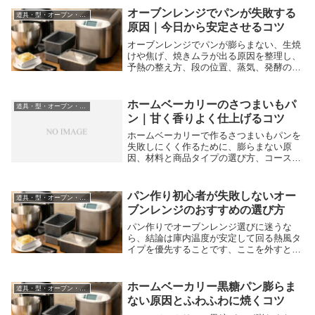
オーブンレンジでパンが失敗する
道具・型・オーブン・ホームベーカリー
原因｜今日から安定させるコツ
オーブンレンジでパンが膨らまない、生焼
けや焦げ、焼きムラが出る原因を整理し、
予熱の整え方、段の位置、蒸気、発酵の見
極め、中心温度での判断と道具の優先順位
まで手順で分かりやすく解説します。
ホームベーカリーのさつまいもパ
道具・型・オーブン・ホームベーカリー
ン｜甘く香りよく仕上げるコツ
ホームベーカリーで作るさつまいもパンを
失敗しにくく作るために、膨らまない原
因、材料と商品タイプの選び方、コース設
定、投入タイミング、保存とアレンジのコ
ツまで分かりやすく解説します。
パン作り初心者が失敗しないオー
道具・型・オーブン・ホームベーカリー
ブンレンジのおすすめの選び方
パン作りでオーブンレンジ選びに迷うな
ら、結論は庫内温度が安定して回る熱風タ
イプを優先することです、ここを外すと焼
きムラや焼成不足が続き、配合をいじって
も原因が消えずに失敗が増えます。 焼け
ない原因を道具側から潰すと、同じレシピ
ホームベーカリー黒糖パン膨らま
道具・型・オーブン・ホームベーカリー
でも再現性が上...
ない原因とふわふわに焼くコツ