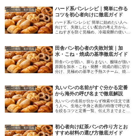
と時短に効く道具選びまで分かりやすく解
説します。
ハード系パンレシピ｜簡単に作る
パンの種類・名前図鑑
コツを初心者向けに徹底ガイド
ハード系パンレシピ 簡単に始めたい人へ
向けて、失敗しにくい配合の考え方から、
こねすぎを防ぐ見極め、冷蔵発酵の使い
方、家庭オーブンで香ばしく焼く方法、初
心者でも再現しやすい準強力粉や便利な道
具の選び方までを分かりやすく解説する記
田舎パン初心者の失敗対策｜加
パンの種類・名前図鑑
事です。
水・こね・焼成の基準徹底ガイド
田舎パンが固い、膨らまない、酸味が強い
原因を加水・こね・発酵・焼成の順に切り
分け、見極めの基準と予熱スチーム、焼き
上がり確認まで家庭オーブン向けに手順化
して解説します。
丸いパンの名前がすぐ分かる定番
パンの種類・名前図鑑
から海外の呼び名まで徹底解説
丸いパンの名前が分からず検索や注文で迷
う人へ、生地と中身と表面の特徴で呼び名
を絞るコツと定番一覧、伝え方までまとめ
て解説します。
初心者向け紅茶パンの作り方とお
パンの種類・名前図鑑
すすめ材料の選び方徹底ガイド