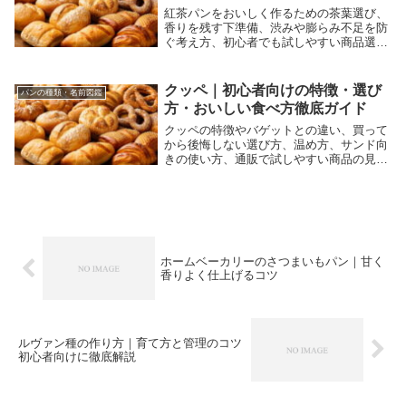
紅茶パンをおいしく作るための茶葉選び、
香りを残す下準備、渋みや膨らみ不足を防
ぐ考え方、初心者でも試しやすい商品選び
までを分かりやすくまとめた記事です。
クッペ｜初心者向けの特徴・選び
パンの種類・名前図鑑
方・おいしい食べ方徹底ガイド
クッペの特徴やバゲットとの違い、買って
から後悔しない選び方、温め方、サンド向
きの使い方、通販で試しやすい商品の見分
け方までをまとめて解説しますので、初め
てでも自分に合う一品を選びやすくなりま
す。
ホームベーカリーのさつまいもパン｜甘く
香りよく仕上げるコツ
ルヴァン種の作り方｜育て方と管理のコツ
初心者向けに徹底解説