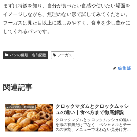
まずは特徴を知り、自分が食べたい食感や使いたい場面を
イメージしながら、無理のない形で試してみてください。
フーガスは見た目以上に親しみやすく、食卓を少し豊かに
してくれるパンです。
パンの種類・名前図鑑
フーガス
編集部
関連記事
クロックマダムとクロックムッシ
パンの種類・名前図鑑
ュの違い｜食べ方まで徹底解説
クロックマダムとクロックムッシュの違い
を卵の有無だけでなく、ベシャメルとチー
ズの役割、メニューで迷わない見分け方、
家で焦げ・冷え・べちゃつきを防ぐ段取り