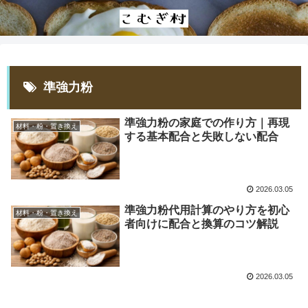
準強力粉
準強力粉の家庭での作り方｜再現
材料・粉・置き換え
する基本配合と失敗しない配合
2026.03.05
準強力粉代用計算のやり方を初心
材料・粉・置き換え
者向けに配合と換算のコツ解説
2026.03.05