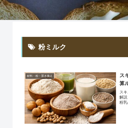
粉ミルク
ス
材料・粉・置き換え
算
スキ
解説
粉乳