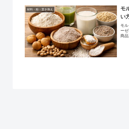
モ
材料・粉・置き換え
い
モル
ーゼ
商品