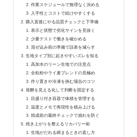
作業スケジュールで無理なく決める
入手性とコストで続けやすくする
購入直後にやる品質チェックと下準備
表示と状態で劣化サインを見抜く
少量テストで働きを確かめる
混ぜ込み前の準備で誤差を減らす
生地タイプ別に起きやすいズレを知る
高加水のリーン生地での注意点
全粒粉やライ麦ブレンドの見極め
作り置きや冷凍を挟む場合のコツ
発酵を見える化して判断を固定する
目盛り付き容器で体積を管理する
温度とメモで再現性を積み上げる
焼成前の最終チェックで崩れを防ぐ
焼き上がりを整えるリカバリー術
生地がだれる締まるときの直し方