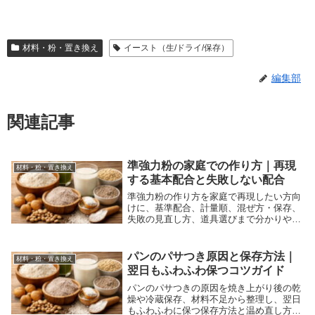
材料・粉・置き換え
イースト（生/ドライ/保存）
編集部
関連記事
準強力粉の家庭での作り方｜再現
材料・粉・置き換え
する基本配合と失敗しない配合
準強力粉の作り方を家庭で再現したい方向
けに、基準配合、計量順、混ぜ方・保存、
失敗の見直し方、道具選びまで分かりやす
く解説する記事です。
パンのパサつき原因と保存方法｜
材料・粉・置き換え
翌日もふわふわ保つコツガイド
パンのパサつきの原因を焼き上がり後の乾
燥や冷蔵保存、材料不足から整理し、翌日
もふわふわに保つ保存方法と温め直し方を