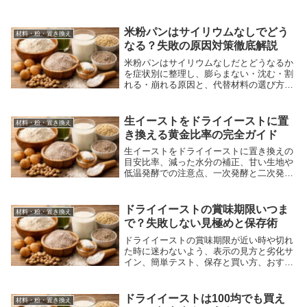
解説します。
米粉パンはサイリウムなしでどう
材料・粉・置き換え
なる？失敗の原因対策徹底解説
米粉パンはサイリウムなしだとどうなるか
を症状別に整理し、膨らまない・沈む・割
れる・崩れる原因と、代替材料の選び方、
加水と水和、混ぜ方、焼成の調整で失敗を
減らす方法を解説します。
生イーストをドライイーストに置
材料・粉・置き換え
き換える黄金比率の完全ガイド
生イーストをドライイーストに置き換えの
目安比率、減った水分の補正、甘い生地や
低温発酵での注意点、一次発酵と二次発酵
の見極め、保存と0.1g計量のコツ、定番商
品の選び方まで1文で解説します。
ドライイーストの賞味期限いつま
材料・粉・置き換え
で？失敗しない見極めと保存術
ドライイーストの賞味期限が近い時や切れ
た時に迷わないよう、表示の見方と劣化サ
イン、簡単テスト、保存と買い方、おすす
め商品まで解説し不安を減らせます。
ドライイーストは100均でも買え
材料・粉・置き換え